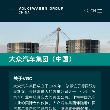
CN
大众汽车集团（中国）
关于VGC
大众汽车集团成立于1938年，总部位于德国沃尔
夫斯堡，是欧洲最大的汽车公司之一，也是世界
汽车行业中极具实力的跨国公司。作为中国汽车
工业的国际合作伙伴，大众汽车集团伴随着中国
汽车工业走过了跌宕起伏、快速成长的40年。