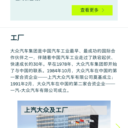
查看更多
工厂
大众汽车集团是中国汽车工业最早、最成功的国际合
作伙伴之一，伴随着中国汽车工业走过了跌宕起伏、
快速成长的30年。早在1978年，大众汽车集团即开始
了与中国的联系。1984年10月，大众汽车在中国的第
一家合资企业——上汽大众汽车有限公司奠基成立；
1991年2月，大众汽车在中国的第二家合资企业——
一汽-大众汽车有限公司成立。
上汽大众及工厂
一