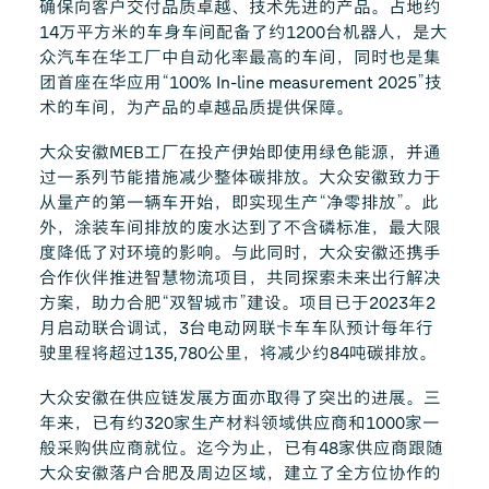
确保向客户交付品质卓越、技术先进的产品。占地约
14万平方米的车身车间配备了约1200台机器人，是大
众汽车在华工厂中自动化率最高的车间，同时也是集
团首座在华应用“100% In-line measurement 2025”技
术的车间，为产品的卓越品质提供保障。
大众安徽MEB工厂在投产伊始即使用绿色能源，并通
过一系列节能措施减少整体碳排放。大众安徽致力于
从量产的第一辆车开始，即实现生产“净零排放”。此
外，涂装车间排放的废水达到了不含磷标准，最大限
度降低了对环境的影响。与此同时，大众安徽还携手
合作伙伴推进智慧物流项目，共同探索未来出行解决
方案，助力合肥“双智城市”建设。项目已于2023年2
月启动联合调试，3台电动网联卡车车队预计每年行
驶里程将超过135,780公里，将减少约84吨碳排放。
大众安徽在供应链发展方面亦取得了突出的进展。三
年来，已有约320家生产材料领域供应商和1000家一
般采购供应商就位。迄今为止，已有48家供应商跟随
大众安徽落户合肥及周边区域，建立了全方位协作的