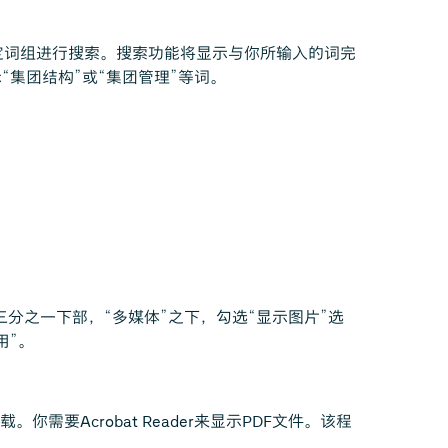
定词组进行搜索。搜索功能将显示与你所输入的词完
“集团结构”或“集团管理”等词。
高级”选项卡的三分之一下部，“多媒体”之下，勾选“显示图片”选
用”。
要Acrobat Reader来显示PDF文件。该程