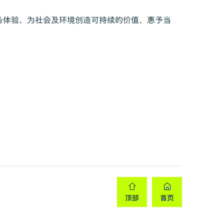
务体验，为社会及环境创造可持续的价值，惠予当