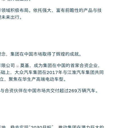
行领域积极布局。依托强大、富有前瞻性的产品与技
塑未来出行。
理念，集团在中国市场取得了辉煌的成就。
有限公司
奠基，成为集团在中国的首家合资企业，
（1）
础上，大众汽车集团在2017年与江淮汽车集团共同
成立，聚焦在华生产高端电动车型。
与合资伙伴在中国市场共交付超过269万辆汽车。
，稳步实现“2030目标”，推动集团在潜力巨大的