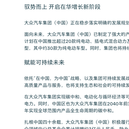
驭势而上 开启在华增长新阶段
大众汽车集团（中国）正在稳步落实明确的发展规
面向未来，大众汽车集团（中国）已制定了强大的产
计划在中国推出超过20款纯电动、插电式混合动力
型，其中约30款为纯电动车型。同时，集团也将
赋能可持续未来
依托“在中国，为中国”战略，以及集团可持续发展战略
高质量产品与服务，也将支持生态和社会的可持续
在大众汽车集团实现碳中和、电动化与循环经济等可
电力。同时，中国区也为大众汽车集团在2040年
年实现全球范围内产品全生命周期的碳中和。
扎根中国四十余载，大众汽车集团（中国）积极履