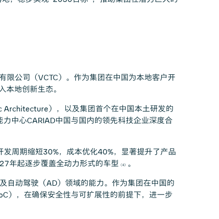
有限公司（VCTC）。作为集团在中国为本地客户开
融入本地创新生态。
Architecture），以及集团首个在中国本土研发的
力中心CARIAD中国与国内的领先科技企业深度合
开发周期缩短30%，成本优化40%，显著提升了产品
027年起逐步覆盖全动力形式的车型
。
（4）
及自动驾驶（AD）领域的能力。作为集团在中国的
SoC），在确保安全性与可扩展性的前提下，进一步