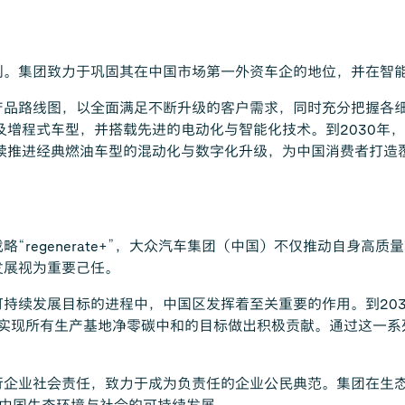
划。集团致力于巩固其在中国市场第一外资车企的地位，并在智
品路线图，以全面满足不断升级的客户需求，同时充分把握各细
及增程式车型，并搭载先进的电动化与智能化技术。到2030年
持续推进经典燃油车型的混动化与数字化升级，为中国消费者打造
“regenerate+”，大众汽车集团（中国）不仅推动自身
发展视为重要己任。
持续发展目标的进程中，中国区发挥着至关重要的作用。到20
前实现所有生产基地净零碳中和的目标做出积极贡献。通过这一系
行企业社会责任，致力于成为负责任的企业公民典范。集团在生