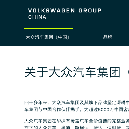
大众汽车集团（中国）
品牌
关于大众汽车集团
四十多年来，大众汽车集团及其旗下品牌坚定深耕
车集团与中国合作伙伴携手，为超过5000万中国
大众汽车集团在华拥有覆盖汽车全价值链的完整业
旗下的大众汽车、奥迪、斯柯达、捷达、保时捷、