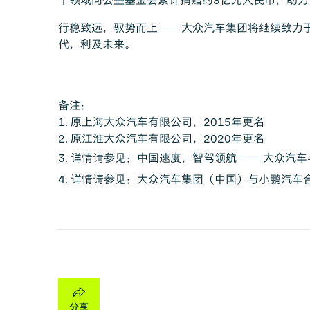
个领域向公益基金会累计捐赠约3亿元人民币，助
行稳致远，驭势而上——大众汽车集团将继续致力
代，利及未来。
备注：
1. 原上海大众汽车有限公司，2015年更名
2. 原江淮大众汽车有限公司，2020年更名
3. 详情请参见：
中国速度，智驾领航—— 大众汽
4. 详情请参见：
大众汽车集团（中国）与小鹏汽车合