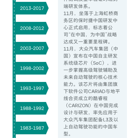
端研发体系。
2013-2017
11月，坐落于上海虹桥商
务区的保时捷中国研发中
心正式启用，标志着公
2008-2012
司“在中国，为中国”战略
达成又一重要里程碑。
2003-2007
11月，大众汽车集团（中
国）宣布在中国自主研发
系统级芯片（SoC），进
1998-2002
一步掌握高级驾驶辅助及
未来自动驾驶的核心技术
能力。该芯片将由集团旗
1993-1997
下软件公司CARIAD与地平
线合资成立的酷睿程
（CARIZON）在中国完成
1988-1992
设计与研发，率先应用于
大众汽车集团配备L3及以
上自动驾驶功能的中国车
1983-1987
型。