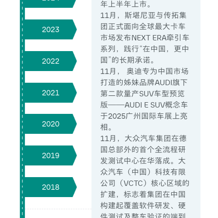
年上半年上市。
11月，斯堪尼亚与传拓集
团正式面向全球最大卡车
2023
市场发布NEXT ERA牵引车
系列，践行“在中国，更中
国”的长期承诺。
2022
11月， 奥迪专为中国市场
打造的姊妹品牌AUDI旗下
2021
第二款量产SUV车型预览
版——AUDI E SUV概念车
于2025广州国际车展上亮
2020
相。
11月，大众汽车集团在德
国总部外的首个全流程研
2019
发测试中心在华落成。大
众汽车（中国）科技有限
公司（VCTC）核心区域的
2018
扩建，标志着集团在中国
构建起覆盖软件研发、硬
件测试及整车验证的端到