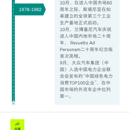
10月，在进入中国市场60
周年之际，斯堪尼亚在如
1978-1982
皋建立的全球第三个工业
生产基地正式启动。
10月，兰博基尼汽车庆祝
进入中国内地市场二十周
年， Revuelto Ad
Personam二十周年纪念版
首次亮相。
9月，大众汽车集团（中
国）入选中国电力企业联
合会发布的“中国绿色电力
消费TOP100企业”，在中
国市场的外资车企中位列
第一。