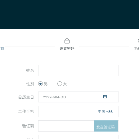
信息
设置密码
注
姓名
性别
男
女
公历生日
工作手机
中国 +86
验证码
发送验证码