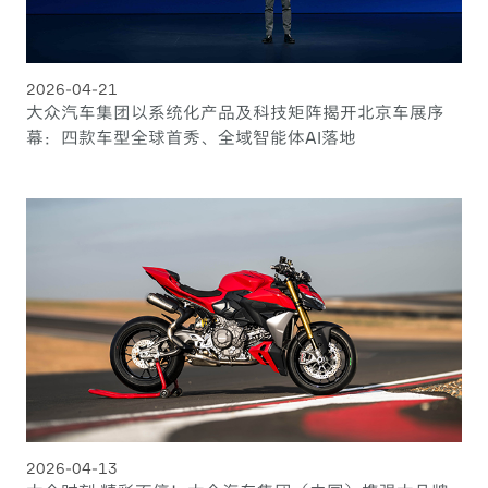
2026-04-21
大众汽车集团以系统化产品及科技矩阵揭开北京车展序
幕：四款车型全球首秀、全域智能体AI落地
2026-04-13