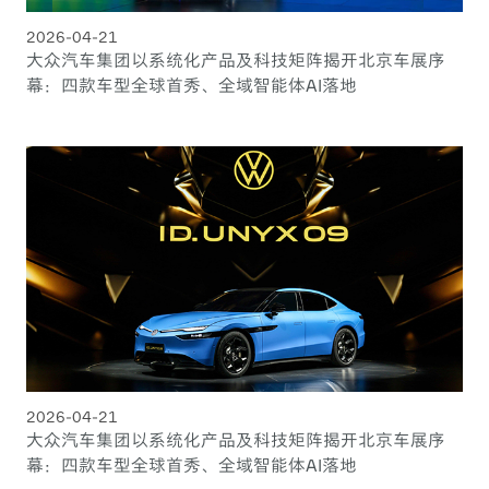
2026-04-21
大众汽车集团以系统化产品及科技矩阵揭开北京车展序
幕：四款车型全球首秀、全域智能体AI落地
2026-04-21
大众汽车集团以系统化产品及科技矩阵揭开北京车展序
幕：四款车型全球首秀、全域智能体AI落地