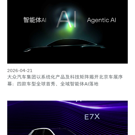
2026-04-21
大众汽车集团以系统化产品及科技矩阵揭开北京车展序
幕：四款车型全球首秀、全域智能体AI落地