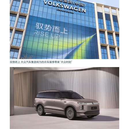
驭势而上 大众汽车集团将为四月车展季带来“大众时刻”