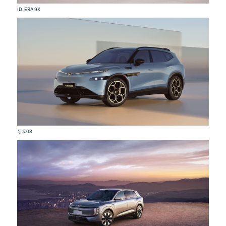
ID. ERA 9X
与众08