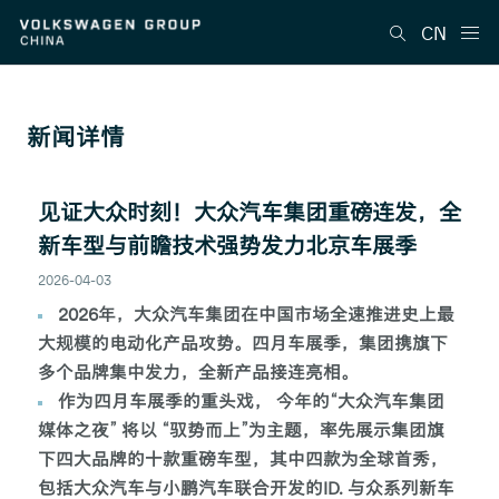
CN
新闻详情
见证大众时刻！大众汽车集团重磅连发，全
新车型与前瞻技术强势发力北京车展季
2026-04-03
2026年，大众汽车集团在中国市场全速推进史上最
大规模的电动化产品攻势。四月车展季，集团携旗下
多个品牌集中发力，全新产品接连亮相。
作为四月车展季的重头戏， 今年的“大众汽车集团
媒体之夜” 将以 “驭势而上”为主题，率先展示集团旗
下四大品牌的十款重磅车型，其中四款为全球首秀，
包括大众汽车与小鹏汽车联合开发的ID. 与众系列新车