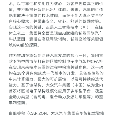
术，以可靠性和实用性为核心，为客户创造真正的价
值，并不断提升智能化出行体验。未来，汽车的价值
绝非取决于简单的技术堆砌，而在于能否真正契合客
户核心需求，并带来安全、省心、舒适的驾乘体验。
实现这一切的关键，正是人工智能技术（AI）。在媒
体之夜上，集团将全面呈现由AI赋能的智能网联汽车
科技蓝图，囊括在高级驾驶辅助、智能座舱等关键领
域的AI前沿探索。
作为推动在华智能网联汽车发展的核心一环，集团首
款专为中国市场打造的区域控制电子电气架构CEA将
在实现未来技术蓝图的过程中扮演关键角色。这一架
构在18个月内完成第一代版本的开发，具备高性能的
中央计算能力，强大的可扩展性，以及可持续的迭代
能力。基于该架构，大众汽车集团（中国）成为业内
首家将区域电子架构规模化应用于多车型平台、覆盖
全动力类型（含纯电、混合动力及燃油车型等）的整
车制造商。
由酷睿程（CARIZON，大众汽车集团在华智能驾驶能